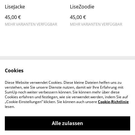
LiseJacke
LiseZoodie
45,00 €
45,00 €
MEHR VARIANTEN VERFÜGBAR
MEHR VARIANTEN VERFÜGBAR
Cookies
Kontaktieren Sie uns
AGB / Widerrufsrecht
Datenschutz
Cookie-Richtlinie
Diese Website verwendet Cookies. Diese kleine Dateien helfen uns zu
Impressum
verstehen, wie Sie unsere Dienste nutzen, damit wir Ihre Erfahrung mit
SumUp noch weiter verbessern können. Sie können mehr über diese
Cookies erfahren und festlegen, wie sie verwendet werden, indem Sie auf
„Cookie-Einstellungen” klicken. Sie können auch unsere
Cookie-Richtlinie
lesen.
Alle zulassen
Förderverein der Lise-Meitner-Schule Berlin
©
2026
e. V.